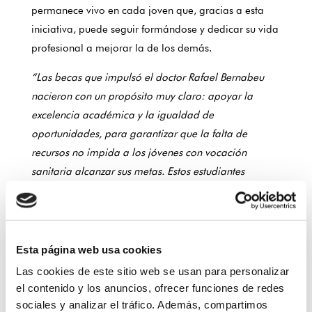
permanece vivo en cada joven que, gracias a esta
iniciativa, puede seguir formándose y dedicar su vida
profesional a mejorar la de los demás.
“Las becas que impulsó el doctor Rafael Bernabeu
nacieron con un propósito muy claro: apoyar la
excelencia académica y la igualdad de
oportunidades, para garantizar que la falta de
recursos no impida a los jóvenes con vocación
sanitaria alcanzar sus metas. Estos estudiantes
representan no solo el futuro de la medicina y la
ciencia, sino también un ejemplo de esfuerzo y
compromiso con la sociedad, por lo que merecen
todo nuestro reconocimiento y apoyo”
, ha señalado
Esta página web usa cookies
Sómnica Bernabeu, directora de la Fundación.
Las cookies de este sitio web se usan para personalizar
el contenido y los anuncios, ofrecer funciones de redes
Los beneficiarios de este año son:
sociales y analizar el tráfico. Además, compartimos