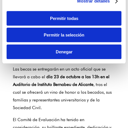
Mostrar detalles
Pablo Navarro Mira, 5º de Farmacia, Universidad
Miguel Hernández.
Jorge Luis Alonso García, 4º de Enfermería,
Permitir todas
Universidad Complutente de Madrid.
Elena García Ochando, 2º de Enfermería, CEU
Permitir la selección
Elche
Javier González Martín, 1º de Enfermería,
Denegar
Universidad de Lleida.
Las becas se entregarán en un acto oficial que se
llevará a cabo el
día 23 de octubre a las 13h en el
Auditorio de Instituto Bernabeu de Alicante
, tras el
cual se ofrecerá un vino de honor a los becados, sus
familias y representantes universitarios y de la
Sociedad Civil.
El Comité de Evaluación ha tenido en
consideración su brillante expediente, dedicación y