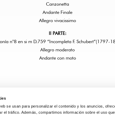
Canzonetta
Andante Finale
Allegro vivacissimo
II PARTE:
fonía n°8 en si m D.759 “Incompleta F. Schubert”(1797-1
Allegro moderato
Andante con moto
ies
web se usan para personalizar el contenido y los anuncios, ofrec
ar el tráfico. Además, compartimos información sobre el uso que
CCIONES
REDES SOCIALES