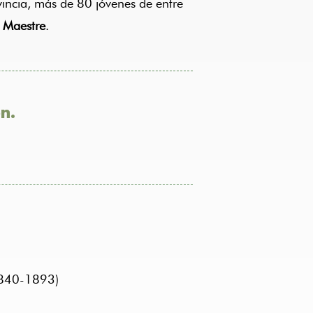
incia, más de 80 jóvenes de entre
o Maestre
.
n.
(1840-1893)