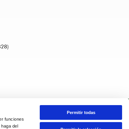
828)
Permitir todas
er funciones
 haga del
LEGAL